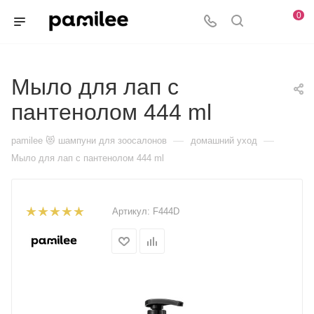
0
Мыло для лап с
пантенолом 444 ml
—
—
pamilee 😻 шампуни для зоосалонов
домашний уход
Мыло для лап с пантенолом 444 ml
Артикул:
F444D