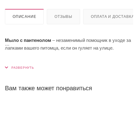
ОПИСАНИЕ
ОТЗЫВЫ
ОПЛАТА И ДОСТАВКА
Мыло с пантенолом
– незаменимый помощник в уходе за
лапками вашего питомца, если он гуляет на улице.
Мыло бережно очищает и способствует ускоренному
заживлению микротрещин подушечек лап вашего питомца.
Комплекс Д-пантенол и глицерин снимает воспаление и
смягчает сухую и чувствительную кожу. Органические ПАВ
Вам также может понравиться
из кокосового масла помогают удалить загрязнения, не
нарушая природный липидный покров. А легкий аромат
бамбука не оставит вас равнодушным ;)
Разработано совместно с грумерами.