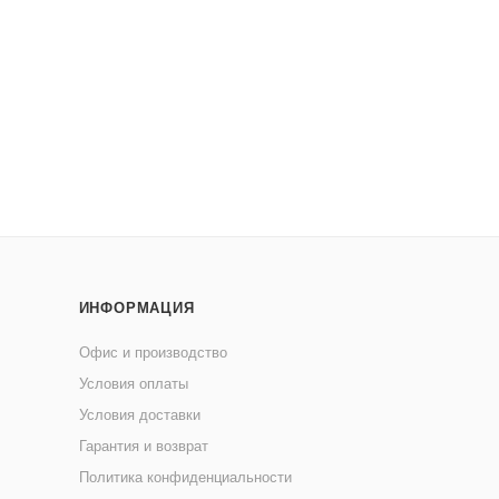
очищения вместе со средствами ExtraClean, Base SuperClean и
ампуня в теплой воде в пропорции до 1:10 — в зависимости от 
на хорошо смоченную шерсть, оставьте на 3-5 минут и тщатель
ИНФОРМАЦИЯ
е разведения, не храните долгое время. При попадании средства
Офис и производство
ь при индивидуальной непереносимости компонентов продукта.
Условия оплаты
Условия доставки
fate (безвредный мягкий ПАВ), Cocamide DEA (диэтаноламид жирн
Гарантия и возврат
го масла и глюкозы), Cocamidopropyl Betaine (Мягкий ПАВ из кок
Политика конфиденциальности
, Collagen (коллаген), Hydrolyzed Wheat Protein (протеины пшениц