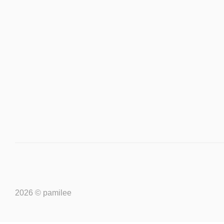
Pantenol (Д-пантенол, провитамин B5), Allantoin (аллантоин)
кислота), Perfume (безаллергенная отдушка), EDTA (комплек
2026 © pamilee