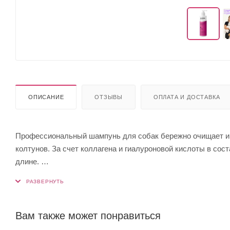
ОПИСАНИЕ
ОТЗЫВЫ
ОПЛАТА И ДОСТАВКА
Профессиональный шампунь для собак бережно очищает и 
колтунов. За счет коллагена и гиалуроновой кислоты в сос
длине.
Шампунь обогащен протеинами пшеницы, благодаря чему на
естественный блеск и объем. Средство хорошо пенится, ле
Подходит для всех пород собак с ниспадающей шерстью: йо
Вам также может понравиться