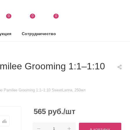
0
0
0
укция
Сотрудничество
ilee Grooming 1:1–1:10
 Pamilee Grooming 1:1–1:10 SweetLanna, 250мл
565
руб.
/шт
В КОРЗИНУ