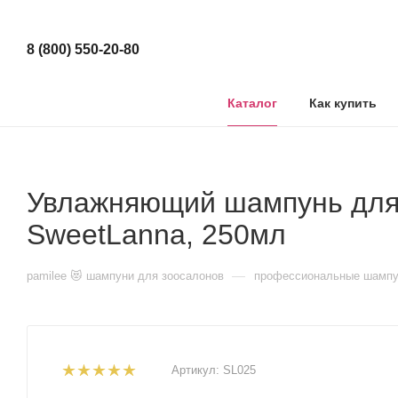
8 (800) 550-20-80
Каталог
Как купить
Увлажняющий шампунь для 
SweetLanna, 250мл
—
pamilee 😻 шампуни для зоосалонов
профессиональные шампу
Артикул:
SL025