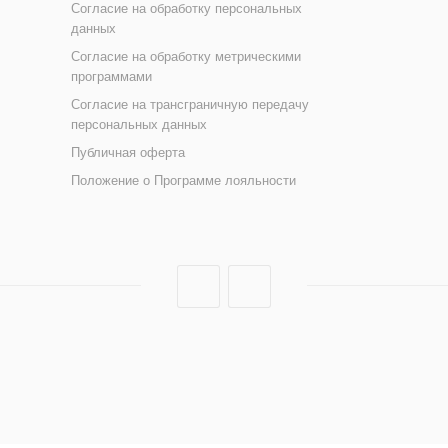
Согласие на обработку персональных
 , Cetrimonium Chloride (цетримониум хлорид), Hyaluronic Acid (г
данных
сообразователь), Citric Acid (лимонная кислота)
Согласие на обработку метрическими
программами
Согласие на трансграничную передачу
персональных данных
Публичная оферта
Положение о Программе лояльности