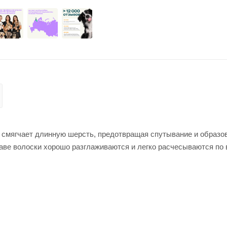
смягчает длинную шерсть, предотвращая спутывание и образо
таве волоски хорошо разглаживаются и легко расчесываются по 
 поверхности волоса образуется защитная пленка, и шерсть п
гко смывается и оставляет после себя ненавязчивый сливочный
рков, спаниелей, папильонов и др. Безопасно для питомцев.