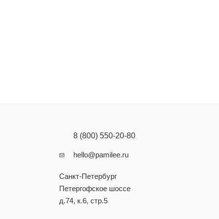
степени
но смойте.
8 (800) 550-20-80
hello@pamilee.ru
 в глаза и
Санкт-Петербург
Петергофское шоссе
ых кислот
д.74, к.6, стр.5
осового
ы), D-